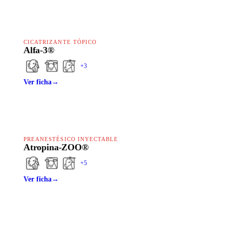
CICATRIZANTE TÓPICO
Alfa-3®
+
3
Ver ficha
→
PREANESTÉSICO INYECTABLE
Atropina-ZOO®
+
5
Ver ficha
→
HAPPY LINE