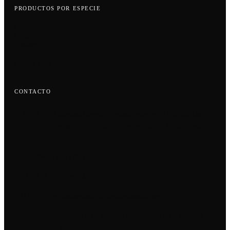
PRODUCTOS POR ESPECIE
Bovinos
Equinos
Caninos
Felinos
Happy Line
CONTACTO
Autopista Medellín, entrada parque La Florida Km 1,
DIRECCIÓN
Bodega 10, Terrapuerto Industrial El Dorado, Cota,
Cundinamarca
(601) 898 5482
TELÉFONO
+57 350 460 4567
WHATSAPP
contactenos@laboratorioszoo.net
CORREO
Lun–Jue 7:00 a.m.–4:30 p.m. · Vie 7:00 a.m.–3:00
HORARIO
p.m.