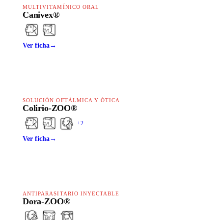
MULTIVITAMÍNICO ORAL
Canivex®
Ver ficha
→
SOLUCIÓN OFTÁLMICA Y ÓTICA
Colirio-ZOO®
+
2
Ver ficha
→
ANTIPARASITARIO INYECTABLE
Dora-ZOO®