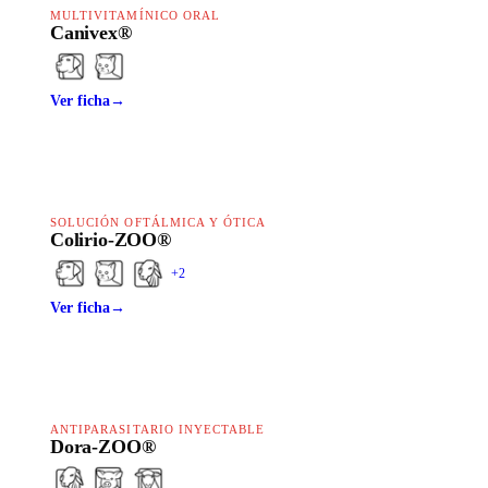
MULTIVITAMÍNICO ORAL
Canivex®
Ver ficha
→
SOLUCIÓN OFTÁLMICA Y ÓTICA
Colirio-ZOO®
+
2
Ver ficha
→
ANTIPARASITARIO INYECTABLE
Dora-ZOO®