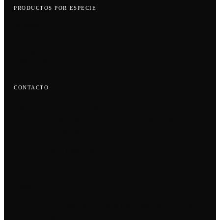
PRODUCTOS POR ESPECIE
Bovinos
Equinos
Caninos
Felinos
Happy Line
CONTACTO
Autopista Medellín, entrada parque La Florida Km 1,
DIRECCIÓN
Bodega 10, Terrapuerto Industrial El Dorado, Cota,
Cundinamarca
(601) 898 5482
TELÉFONO
+57 350 460 4567
WHATSAPP
contactenos@laboratorioszoo.net
CORREO
Lun–Jue 7:00 a.m.–4:30 p.m. · Vie 7:00 a.m.–3:00
HORARIO
p.m.