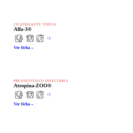
CICATRIZANTE TÓPICO
Alfa-3®
+
3
Ver ficha
→
PREANESTÉSICO INYECTABLE
Atropina-ZOO®
+
5
Ver ficha
→
HAPPY LINE