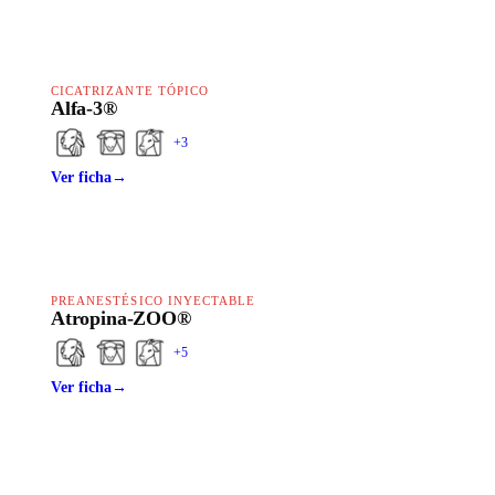
CICATRIZANTE TÓPICO
Alfa-3®
+
3
Ver ficha
→
PREANESTÉSICO INYECTABLE
Atropina-ZOO®
+
5
Ver ficha
→
HAPPY LINE