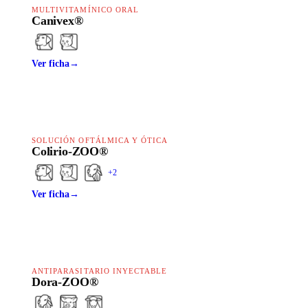
MULTIVITAMÍNICO ORAL
Canivex®
Ver ficha
→
SOLUCIÓN OFTÁLMICA Y ÓTICA
Colirio-ZOO®
+
2
Ver ficha
→
ANTIPARASITARIO INYECTABLE
Dora-ZOO®