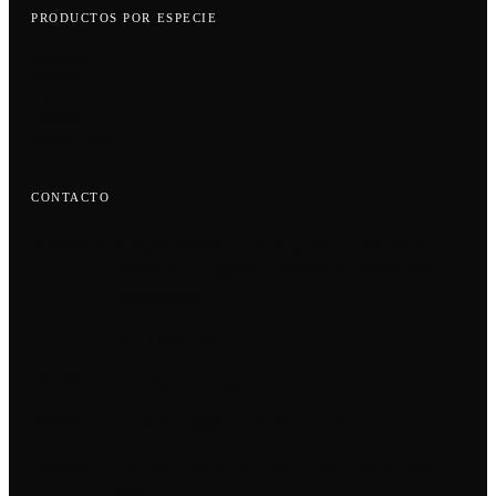
PRODUCTOS POR ESPECIE
Bovinos
Equinos
Caninos
Felinos
Happy Line
CONTACTO
Autopista Medellín, entrada parque La Florida Km 1,
DIRECCIÓN
Bodega 10, Terrapuerto Industrial El Dorado, Cota,
Cundinamarca
(601) 898 5482
TELÉFONO
+57 350 460 4567
WHATSAPP
contactenos@laboratorioszoo.net
CORREO
Lun–Jue 7:00 a.m.–4:30 p.m. · Vie 7:00 a.m.–3:00
HORARIO
p.m.